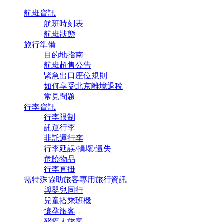
航班資訊
航班時刻表
航班狀態
旅行準備
目的地指南
航班超售公告
緊急出口座位規則
如何享受北京離境退稅
常見問題
行李資訊
行李限制
託運行李
非託運行李
行李延誤/損壞/遺失
危險物品
行李直掛
需特殊協助旅客專用旅行資訊
與嬰兒同行
兒童搭乘班機
懷孕旅客
殘疾人旅客