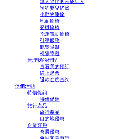
無人陪伴的未成年人
預約嬰兒搖籃
小動物運輸
地面輪椅
登機輪椅
托運電動輪椅
引導服務
聽覺障礙
視覺障礙
管理我的行程
查看我的預訂
線上退票
退款進度查詢
促銷活動
特價促銷
特價促銷
旅行產品
旅行產品
目的地優惠
企業客戶
會展優惠
會展客戶申請