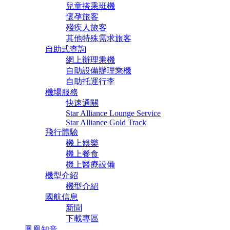
兒童搭乘班機
懷孕旅客
殘疾人旅客
其他特殊需求旅客
自助式查詢
網上辦理乘機
自助設備辦理乘機
自助托運行李
機場服務
快速通關
Star Alliance Lounge Service
Star Alliance Gold Track
飛行體驗
機上娛樂
機上餐食
機上醫療設備
機型介紹
機型介紹
國航信息
新聞
下載專區
鳳凰知音