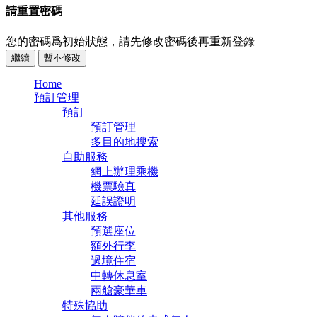
請重置密碼
您的密碼爲初始狀態，請先修改密碼後再重新登錄
繼續
暫不修改
Home
預訂管理
預訂
預訂管理
多目的地搜索
自助服務
網上辦理乘機
機票驗真
延誤證明
其他服務
預選座位
額外行李
過境住宿
中轉休息室
兩艙豪華車
特殊協助