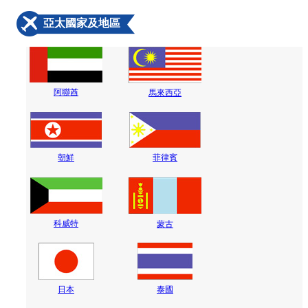
亞太國家及地區
阿聯酋
馬來西亞
朝鮮
菲律賓
科威特
蒙古
日本
泰國