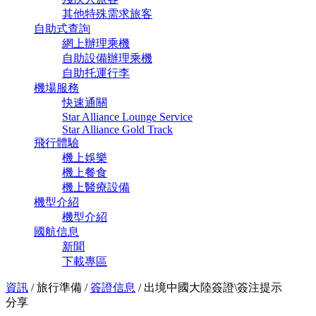
其他特殊需求旅客
自助式查詢
網上辦理乘機
自助設備辦理乘機
自助托運行李
機場服務
快速通關
Star Alliance Lounge Service
Star Alliance Gold Track
飛行體驗
機上娛樂
機上餐食
機上醫療設備
機型介紹
機型介紹
國航信息
新聞
下載專區
資訊
/
旅行準備
/
簽證信息
/
出境中國大陸簽證\簽注提示
分享