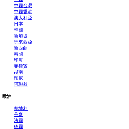
中國台灣
中國香港
澳大利亞
日本
韓國
新加坡
馬來西亞
新西蘭
泰國
印度
菲律賓
越南
印尼
阿聯酋
歐洲
奧地利
丹麥
法國
德國