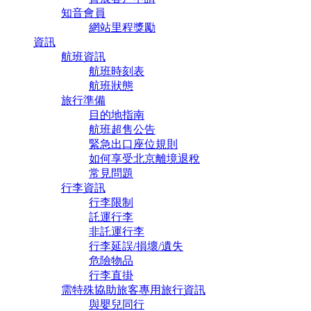
知音會員
網站里程獎勵
資訊
航班資訊
航班時刻表
航班狀態
旅行準備
目的地指南
航班超售公告
緊急出口座位規則
如何享受北京離境退稅
常見問題
行李資訊
行李限制
託運行李
非託運行李
行李延誤/損壞/遺失
危險物品
行李直掛
需特殊協助旅客專用旅行資訊
與嬰兒同行