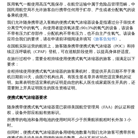
医用氧气一般使用高压气瓶保存，在航空运输中属于危险品管理范畴，中
国民用航空局不允许旅客自行携带任何用于贮存、产生或者分配氧气的设
备乘机使用。
我们允许随身携带进入客舱的便携式氧气浓缩器设备是指通过分子筛技术
分离空气中的氧气，向使用者提供氧浓度≥90±3%的氧气的设备，该设备
不带有压力贮存部件，分配机构不带有压力，也不自主产生氧气。该设备
应符合我们的要求，请在申请前详细阅读并填写
《旅客告知书》
。
在国航实际运营的航班上，旅客随身携带便携式氧气浓缩器（POC）和持
续正压呼吸机（CPAP）登机，可在巡航阶段使用，以提高身体舒适度。
在旅行过程中，需要全程持续使用便携式氧气浓缩器的旅客，须满足以下
要求：
全程持续使用便携式氧气浓缩器的旅客乘机时，需提供开具日期不早于乘
机日期前10天，由医疗机构出具、有医生签名章并表明您适宜乘机的证
明。如果表明您适宜乘机的证明是由您的私人医生或家庭医生开具的，还
需要附上开具证明医生的医生资格证明。
便携式氧气浓缩器要求
随身携带便携式氧气浓缩器需已获得美国航空管理局（FAA）的认证和授
权，设备外部应粘贴有效标识。
所携带的电池和备用电池的使用时间不少于所乘航班航程时长外加 3 小
时。
但同时，便携式氧气浓缩器的备用锂电池数量与我们允许旅客可携带所有
便携式电子设备的备用锂电池的总数量，合计不超过20个。