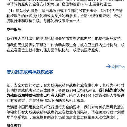
申请轮椅服务的旅客安排紧急出口座位和波音B747上层客舱座位。
（4）航站楼内服务：除当地政府或卫生部门另有要求外，我们将为申请
轮椅服务的旅客提供轮椅设备及推轮椅服务，协助办理乘机登记、托运/
提取行李和联检手续。每部轮椅仅限乘坐一人。
空中服务
我们将为单独出行的申请轮椅服务的旅客在客舱内尽可能提供服务支持。
但我们无法提供以下服务：如协助实际进食，或在卫生间内进行协助，或
在旅客座位上就排泄功能方面予以协助，或提供医疗服务。
返回Top
智力残疾或精神残疾旅客
基于安全方面的考虑，智力残疾或精神残疾的旅客乘机中，其行为不得对
其他旅客或航班安全造成影响，否则我们可以拒绝运输。
我们强烈建议智
力残疾或精神残疾旅客出行有人陪同
，陪同人必须保证对该残疾人能够进
行有效管束，并在紧急情况下协助其从机上撤离。
为满足中国民用航空局对飞行运行安全的要求，我们对每种机型可载运的
单独出行智力残疾或精神残疾的旅客数量有所限制。请在确定行程计划后
尽早联系我们，避免旅客到达机场后因超出载运数量而无法按期出行。
服务预订