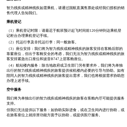
智力残疾或精神残疾如需乘机，请通过国航直属售票处或经我们授权的销
售代理人告知我们。
乘机登记
（1）乘机登记时限：请最迟于航班预计起飞时间前120分钟到达乘机登
记柜台办理乘机登记手续。
（2）托运行李及非托运行李：同一般旅客。
（3）座位安排：我们将为智力残疾或精神残疾的旅客安排在客舱后部的
靠窗座位，但出于客舱安全的考虑，我们无法为智力残疾或精神残疾的旅
客安排紧急出口座位和波音B747上层客舱座位。
（4）航站楼内服务：除当地政府或卫生部门另有要求外，我们将为单独
出行的智力残疾或精神残疾的旅客提供候机楼内必要的引导与协助。如有
陪同人的智力残疾或精神残疾的旅客提出需求，我们也将根据需求协助您
办理上述手续。
空中服务
我们将为单独出行的智力残疾或精神残疾的旅客在客舱内尽可能提供服务
支持。
但我们无法提供以下服务：如协助实际进食，或在卫生间内进行协助，或
在旅客座位上就排泄功能方面予以协助，或提供医疗服务。