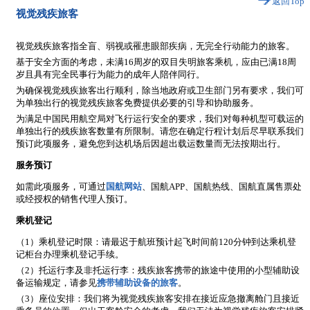
返回Top
视觉残疾旅客
视觉残疾旅客指全盲、弱视或罹患眼部疾病，无完全行动能力的旅客。
基于安全方面的考虑，未满16周岁的双目失明旅客乘机，应由已满18周
岁且具有完全民事行为能力的成年人陪伴同行。
为确保视觉残疾旅客出行顺利，除当地政府或卫生部门另有要求，我们可
为单独出行的视觉残疾旅客免费提供必要的引导和协助服务。
为满足中国民用航空局对飞行运行安全的要求，我们对每种机型可载运的
单独出行的残疾旅客数量有所限制。请您在确定行程计划后尽早联系我们
预订此项服务，避免您到达机场后因超出载运数量而无法按期出行。
服务预订
如需此项服务，可通过
国航网站
、国航APP、国航热线、国航直属售票处
或经授权的销售代理人预订。
乘机登记
（1）乘机登记时限：请最迟于航班预计起飞时间前120分钟到达乘机登
记柜台办理乘机登记手续。
（2）托运行李及非托运行李：残疾旅客携带的旅途中使用的小型辅助设
备运输规定，请参见
携带辅助设备的旅客
。
（3）座位安排：我们将为视觉残疾旅客安排在接近应急撤离舱门且接近