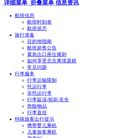
详细菜单
折叠菜单
信息资讯
航班信息
航班时刻表
航班状态
旅行准备
目的地指南
航班超售公告
紧急出口座位规则
如何享受北京离境退税
常见问题
行李服务
行李运输限制
托运行李
非托运行李
行李延误/损坏/丢失
危险物品
行李直挂
特殊旅客出行提示
携带婴儿乘机
儿童旅客乘机