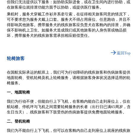
但我们无法提供以下服务：如协助实际进食，或在卫生间内进行协助，或
在旅客座位就排泄功能方面予以协助，或提供医疗服务。
乘机时，服务犬穿戴工作衫并系牵引索，在征得相关旅客同意的情况下，
可不要求您为服务犬戴上口套。服务犬不得占用座位、任意跑动，并且不
得影响其他旅客。携带服务犬的残疾旅客应负责犬在客舱内的排泄，并确
保不影响机上卫生。如服务犬造成我们或其他旅客的人身伤害或物品损
坏，携带服务犬的残疾旅客需承担相应赔偿责任。
返回Top
轮椅旅客
在国航实际承运的航班上，我们可为行动障碍的残疾旅客和伤病旅客提供
地面轮椅、登机轮椅及机上轮椅服务，请根据旅客身体状况选择适用的轮
椅服务。
一、地面轮椅
我们为行动不便，但能自行上下飞机，在客舱内能自己走到座位上，仅在
航站楼、停机坪与飞机之间需要轮椅服务的长者（出行日已满65周岁，含
生日当天）、残疾旅客和下肢受伤的伤病旅客提供免费地面轮椅服务。
二、登机轮椅
我们为不能自行上下飞机，但可以在客舱内自己走到座位上就座的残疾旅