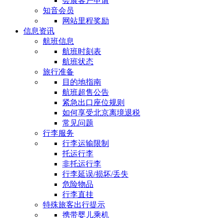
会展客户申请
知音会员
网站里程奖励
信息资讯
航班信息
航班时刻表
航班状态
旅行准备
目的地指南
航班超售公告
紧急出口座位规则
如何享受北京离境退税
常见问题
行李服务
行李运输限制
托运行李
非托运行李
行李延误/损坏/丢失
危险物品
行李直挂
特殊旅客出行提示
携带婴儿乘机