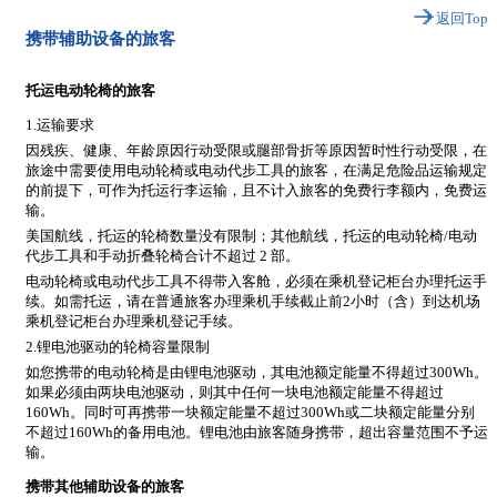
返回Top
携带辅助设备的旅客
托运电动轮椅的旅客
1.运输要求
因残疾、健康、年龄原因行动受限或腿部骨折等原因暂时性行动受限，在
旅途中需要使用电动轮椅或电动代步工具的旅客，在满足危险品运输规定
的前提下，可作为托运行李运输，且不计入旅客的免费行李额内，免费运
输。
美国航线，托运的轮椅数量没有限制；其他航线，托运的电动轮椅/电动
代步工具和手动折叠轮椅合计不超过 2 部。
电动轮椅或电动代步工具不得带入客舱，必须在乘机登记柜台办理托运手
续。如需托运，请在普通旅客办理乘机手续截止前2小时（含）到达机场
乘机登记柜台办理乘机登记手续。
2.锂电池驱动的轮椅容量限制
如您携带的电动轮椅是由锂电池驱动，其电池额定能量不得超过300Wh。
如果必须由两块电池驱动，则其中任何一块电池额定能量不得超过
160Wh。同时可再携带一块额定能量不超过300Wh或二块额定能量分别
不超过160Wh的备用电池。锂电池由旅客随身携带，超出容量范围不予运
输。
携带其他辅助设备的旅客