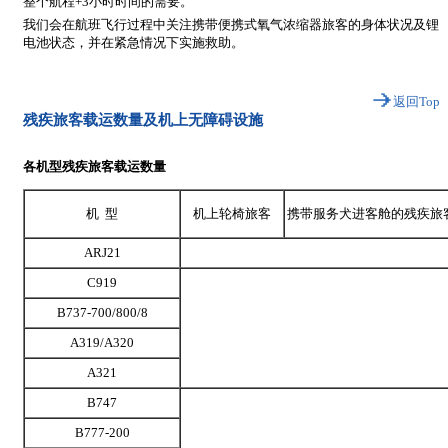
整个航程+3小时时间的需要。
我们会在航班飞行过程中关注携带便携式氧气浓缩器旅客的身体状况及锂
电池状态，并在紧急情况下实施救助。
返回Top
残疾旅客载运数量及机上无障碍设施
各机型残疾旅客载运数量
机 型
机上轮椅旅客
携带服务犬进客舱的残疾旅
ARJ21
C919
B737-700/800/8
A319/A320
A321
B747
B777-200