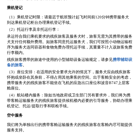
乘机登记
（1）乘机登记时限：请最迟于航班预计起飞时间前120分钟携带服务犬
到达乘机登记柜台办理乘机登记手续。
（2）托运行李及非托运行李：
承运符合我们乘机要求的残疾旅客及服务犬时，旅客无需为其携带的服务
犬支付任何额外费用。如旅客同意托运服务犬，我们可按照小动物运输程
序为服务犬连同容器和食物免费办理托运手续，其重量不计入该旅客免费
行李额内。
残疾旅客携带的旅途中使用的小型辅助设备运输规定，请参见
携带辅助设
备的旅客
。
（3）座位安排：在适用的安全要求允许的情况下，服务犬应由残疾旅客
怀抱或坐卧在其身前，不得占用其他乘客的空间。出于客舱安全的考虑，
携带服务犬的残疾旅客不能坐在飞机的应急出口座位和波音B747上层客
舱座位。
（4）航站楼内服务：除如当地政府或卫生部门另有要求外，我们将为携
带客舱运输服务犬的残疾旅客提供候机楼内必要的引导服务，协助办理乘
机登记、托运/提取行李和联检手续。
空中服务
我们将为单独出行的携带客舱运输服务犬的残疾旅客在客舱内尽可能提供
服务支持。