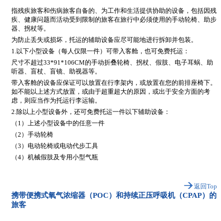
指残疾旅客和伤病旅客自备的、为工作和生活提供协助的设备，包括因残
疾、健康问题而活动受到限制的旅客在旅行中必须使用的手动轮椅、助步
器、拐杖等。
为防止丢失或损坏，托运的辅助设备应尽可能地进行拆卸并包装。
1.以下小型设备（每人仅限一件）可带入客舱，也可免费托运：
尺寸不超过33*91*106CM的手动折叠轮椅、拐杖、假肢、电子耳蜗、助
听器、盲杖、盲镜、助视器等。
带入客舱的设备应保证可以放置在行李架内，或放置在您的前排座椅下。
如不能以上述方式放置，或由于超重超大的原因，或出于安全方面的考
虑，则应当作为托运行李运输。
2.除以上小型设备外，还可免费托运一件以下辅助设备：
（1）上述小型设备中的任意一件
（2）手动轮椅
（3）电动轮椅或电动代步工具
（4）机械假肢及专用小型气瓶
返回Top
携带便携式氧气浓缩器（POC）和持续正压呼吸机（CPAP）的
旅客