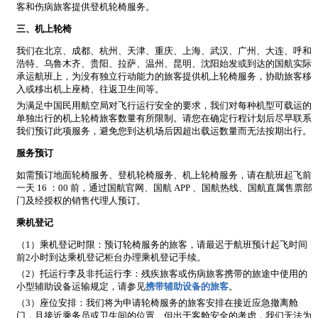
客和伤病旅客提供登机轮椅服务。
三、机上轮椅
我们在北京、成都、杭州、天津、重庆、上海、武汉、广州、大连、呼和
浩特、乌鲁木齐、贵阳、拉萨、温州、昆明、沈阳始发或到达的国航实际
承运航班上，为没有独立行动能力的旅客提供机上轮椅服务，协助旅客移
入或移出机上座椅、往返卫生间等。
为满足中国民用航空局对飞行运行安全的要求，我们对每种机型可载运的
单独出行的机上轮椅旅客数量有所限制。请您在确定行程计划后尽早联系
我们预订此项服务，避免您到达机场后因超出载运数量而无法按期出行。
服务预订
如需预订地面轮椅服务、登机轮椅服务、机上轮椅服务，请在航班起飞前
一天 16 ：00 前，通过国航官网、国航 APP 、国航热线、国航直属售票部
门及经授权的销售代理人预订。
乘机登记
（1）乘机登记时限：预订轮椅服务的旅客，请最迟于航班预计起飞时间
前2小时到达乘机登记柜台办理乘机登记手续。
（2）托运行李及非托运行李：残疾旅客或伤病旅客携带的旅途中使用的
小型辅助设备运输规定，请参见
携带辅助设备的旅客
。
（3）座位安排：我们将为申请轮椅服务的旅客安排在接近应急撤离舱
门，且接近乘务员或卫生间的位置。但出于客舱安全的考虑，我们无法为