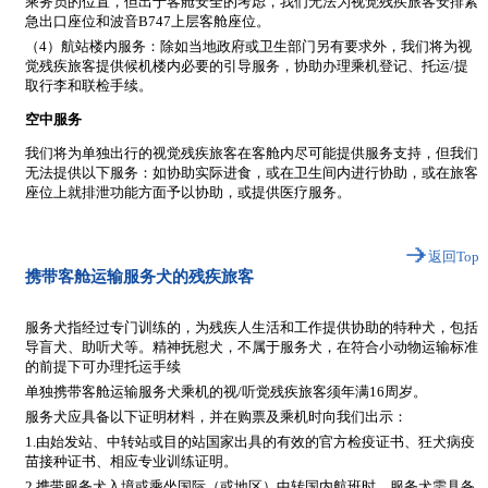
乘务员的位置，但出于客舱安全的考虑，我们无法为视觉残疾旅客安排紧
急出口座位和波音B747上层客舱座位。
（4）航站楼内服务：除如当地政府或卫生部门另有要求外，我们将为视
觉残疾旅客提供候机楼内必要的引导服务，协助办理乘机登记、托运/提
取行李和联检手续。
空中服务
我们将为单独出行的视觉残疾旅客在客舱内尽可能提供服务支持，但我们
无法提供以下服务：如协助实际进食，或在卫生间内进行协助，或在旅客
座位上就排泄功能方面予以协助，或提供医疗服务。
返回Top
携带客舱运输服务犬的残疾旅客
服务犬指经过专门训练的，为残疾人生活和工作提供协助的特种犬，包括
导盲犬、助听犬等。精神抚慰犬，不属于服务犬，在符合小动物运输标准
的前提下可办理托运手续
单独携带客舱运输服务犬乘机的视/听觉残疾旅客须年满16周岁。
服务犬应具备以下证明材料，并在购票及乘机时向我们出示：
1.由始发站、中转站或目的站国家出具的有效的官方检疫证书、狂犬病疫
苗接种证书、相应专业训练证明。
2.携带服务犬入境或乘坐国际（或地区）中转国内航班时，服务犬需具备