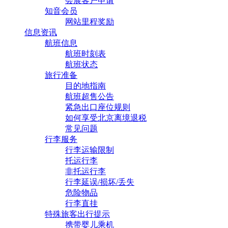
会展客户申请
知音会员
网站里程奖励
信息资讯
航班信息
航班时刻表
航班状态
旅行准备
目的地指南
航班超售公告
紧急出口座位规则
如何享受北京离境退税
常见问题
行李服务
行李运输限制
托运行李
非托运行李
行李延误/损坏/丢失
危险物品
行李直挂
特殊旅客出行提示
携带婴儿乘机