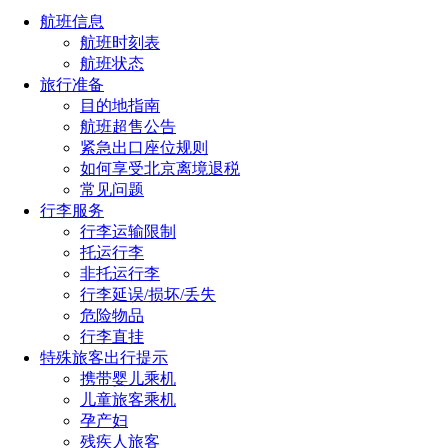
航班信息
航班时刻表
航班状态
旅行准备
目的地指南
航班超售公告
紧急出口座位规则
如何享受北京离境退税
常见问题
行李服务
行李运输限制
托运行李
非托运行李
行李延误/损坏/丢失
危险物品
行李直挂
特殊旅客出行提示
携带婴儿乘机
儿童旅客乘机
孕产妇
残疾人旅客