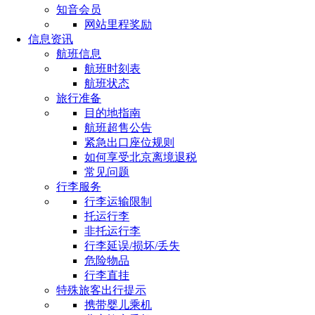
知音会员
网站里程奖励
信息资讯
航班信息
航班时刻表
航班状态
旅行准备
目的地指南
航班超售公告
紧急出口座位规则
如何享受北京离境退税
常见问题
行李服务
行李运输限制
托运行李
非托运行李
行李延误/损坏/丢失
危险物品
行李直挂
特殊旅客出行提示
携带婴儿乘机