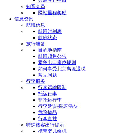
会展客户申请
知音会员
网站里程奖励
信息资讯
航班信息
航班时刻表
航班状态
旅行准备
目的地指南
航班超售公告
紧急出口座位规则
如何享受北京离境退税
常见问题
行李服务
行李运输限制
托运行李
非托运行李
行李延误/损坏/丢失
危险物品
行李直挂
特殊旅客出行提示
携带婴儿乘机