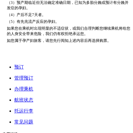
（3）预产期临近但无法确定准确日期，已知为多胎分娩或预计有分娩并
发症的孕妇。
（4）产后不足7天者。
（5）有先兆流产反应的孕妇。
如果您在乘机时出现明显的不适症状，或我们合理判断您继续乘机将给您
的人身安全带来危险，我们仍有权拒绝承运您。
如您属于孕产妇旅客，请您先行阅知上述内容后再选择购票。
预订
管理预订
办理乘机
航班状态
托运行李
常见问题