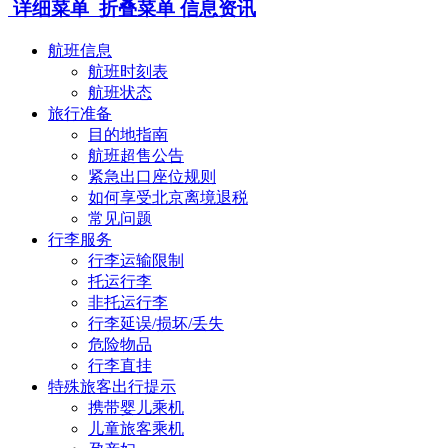
详细菜单
折叠菜单
信息资讯
航班信息
航班时刻表
航班状态
旅行准备
目的地指南
航班超售公告
紧急出口座位规则
如何享受北京离境退税
常见问题
行李服务
行李运输限制
托运行李
非托运行李
行李延误/损坏/丢失
危险物品
行李直挂
特殊旅客出行提示
携带婴儿乘机
儿童旅客乘机