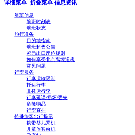
详细菜单
折叠菜单
信息资讯
航班信息
航班时刻表
航班状态
旅行准备
目的地指南
航班超售公告
紧急出口座位规则
如何享受北京离境退税
常见问题
行李服务
行李运输限制
托运行李
非托运行李
行李延误/损坏/丢失
危险物品
行李直挂
特殊旅客出行提示
携带婴儿乘机
儿童旅客乘机