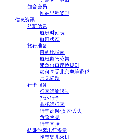
会展客户申请
知音会员
网站里程奖励
信息资讯
航班信息
航班时刻表
航班状态
旅行准备
目的地指南
航班超售公告
紧急出口座位规则
如何享受北京离境退税
常见问题
行李服务
行李运输限制
托运行李
非托运行李
行李延误/损坏/丢失
危险物品
行李直挂
特殊旅客出行提示
携带婴儿乘机